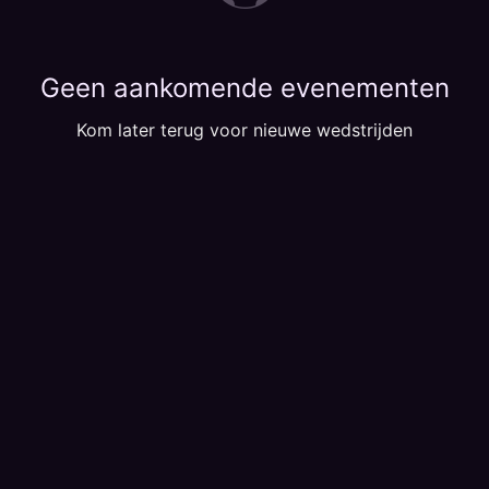
Geen aankomende evenementen
Kom later terug voor nieuwe wedstrijden